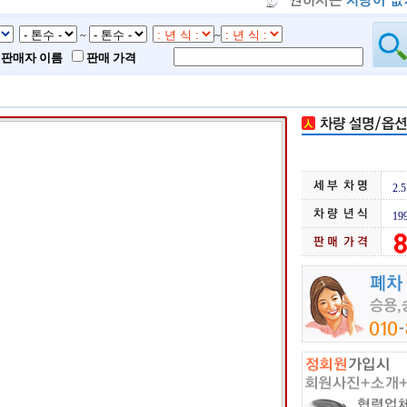
~
~
판매자 이름
판매 가격
2.
19