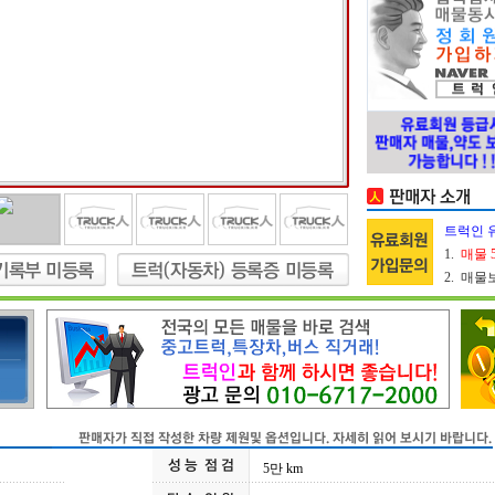
트럭인 
1.
매물 
2. 매
5만 km