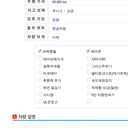
80,000 km
무사고 / 상급
없음
현금차량
마력
파워핸들
에어콘
에어브레이크
ABS/ARS
광폭적재함
그리스주유기
타코메타
멀티펑션시트(메가트럭)
후륜축 추가
속도제한장치
매연 절감기
적재함 보강(철판)
샤시캡
6단 자동변속기
냉,온장고