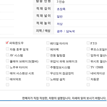
3 인승
초장축
일반
저상
광주 /
담녹색
파워윈도우
레디얼 타이어
P.T.O
자동 호루 덮개
에어백
루프스포일
AV 시스템
전동 틸팅캡
앞좌석 열선
풀에어 브레이크(챔버)
유압식 파워 브레이크
뒤시트 열선
노주부 타이어
주행정보시스템
TV / DMB
에어 서스펜션 시트
무선도어 잠금장치
네비게이션
에어덕트
노래방 설치
자동문