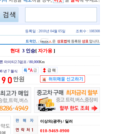
등록일 : 2010년 04월 05일
조회수 : 108308
현대
3 인승
[
자가용
]
5톤 마이티2.5덤프 /
80,000
Km
98 년 7 월식
이상의(광주) / 딜러
010-9469-0900