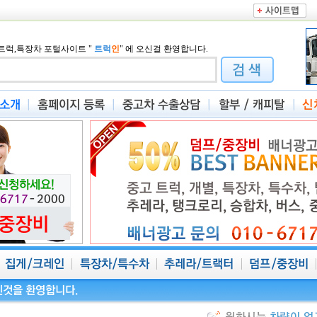
트럭,특장차 포털사이트
"
트럭
인
"
에 오신걸 환영합니다.