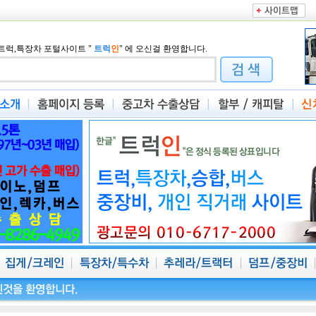
트럭,특장차 포털사이트
"
트럭
인
"
에 오신걸 환영합니다.