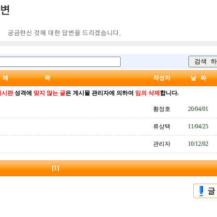
제 목
작성자
날 짜
게시판
성격에
맞지 않는 글
은 게시물 관리자에 의하여
임의 삭제
합니다.
황정호
20/04/01
류상택
11/04/25
관리자
10/12/02
[1]