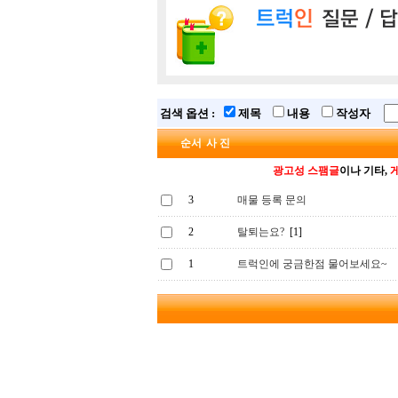
검색 옵션 :
제목
내용
작성자
순서
사 진
광고성 스팸글
이나 기타,
3
매물 등록 문의
2
탈퇴는요?
[1]
1
트럭인에 궁금한점 물어보세요~