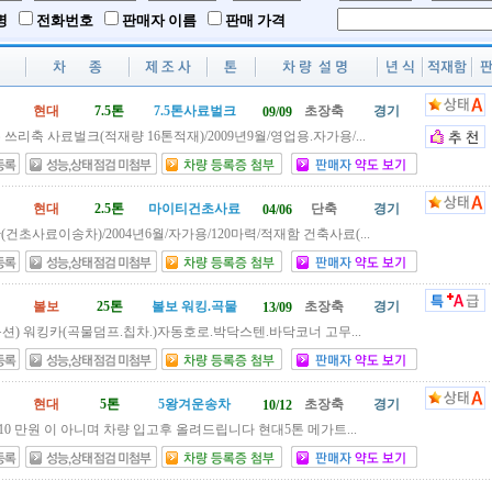
명
전화번호
판매자 이름
판매 가격
현대
7.5톤
7.5톤사료벌크
초장축
경기
09/09
 쓰리축 사료벌크(적재량 16톤적재)/2009년9월/영업용.자가용/...
현대
2.5톤
마이티건초사료
단축
경기
04/06
(건초사료이송차)/2004년6월/자가용/120마력/적재함 건축사료(...
볼보
25톤
볼보 워킹.곡물
초장축
경기
13/09
옵션) 워킹카(곡물덤프.칩차.)자동호로.박닥스텐.바닥코너 고무...
현대
5톤
5왕겨운송차
초장축
경기
10/12
10 만원 이 아니며 차량 입고후 올려드립니다 현대5톤 메가트...