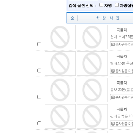
검색 옵션 선택 :
차명
차량설
곡물차
현대 토미7.5톤
곡물차
현대2.5톤 축산
곡물차
볼보 25톤(풀
곡물차
판매금액은 10