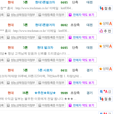
현대
5톤
현대5톤벌크차
단축
대전
04/05
 홈피 : http://www.truckman.co.kr/ 이메일 : km9364...
현대
5톤
현대5톤왕겨차
초장축
대전
00/02
 홈피 : http://www.truckman.co.kr/ 이메일 : km936...
현대
5톤
현대 벌크차
단축
대전
04/05
담★ 항상 고객님께 믿음과 신뢰를 드리겠습니다. ...
현대
5톤
5톤 사료차
장축
경기
04/11
차/적재량:16루베,10톤/225마력, 70만km주행 1. 차량상태 ...
현대
16톤
★추천★최상★
초장축
경기
99/09
매 수익금 일부는 불우한 이웃에게 전달 됩니다.★★★ ...