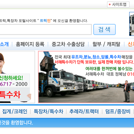
트럭,특장차 포털사이트
"
트럭
인
"
에 오신걸 환영합니다.