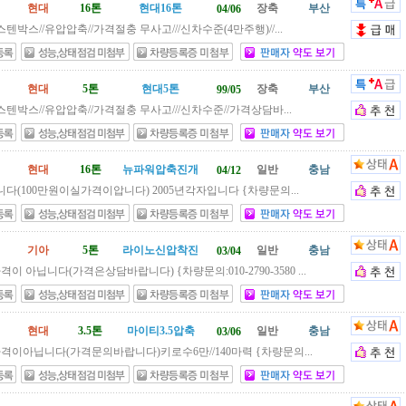
현대
16톤
현대16톤
장축
부산
04/06
/스텐박스//유압압축//가격절충 무사고///신차수준(4만주행)//...
현대
5톤
현대5톤
장축
부산
99/05
스텐박스//유압압축//가격절충 무사고///신차수준//가격상담바...
현대
16톤
뉴파워압축진개
일반
충남
04/12
(100만원이실가격이압니다) 2005년각자입니다 {차량문의...
기아
5톤
라이노신압착진
일반
충남
03/04
이 아닙니다(가격은상담바랍니다) {차량문의:010-2790-3580 ...
현대
3.5톤
마이티3.5압축
일반
충남
03/06
격이아닙니다(가격문의바랍니다)키로수6만//140마력 {차량문의...