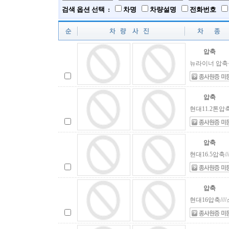
검색 옵션 선택 :
차명
차량설명
전화번호
압축
뉴라이너 압축식
압축
현대11.2톤압축
압축
현대16.5압축/
압축
현대16압축///