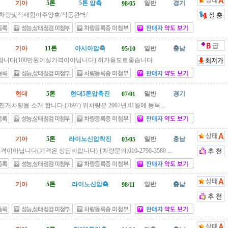
기아
5톤
5톤 압축
일반
경기
98/05
차량및적재함아주양호/작동완벽/
기아
11톤
아시아압축
일반
충남
95/10
니다(100만원이실가격이아닙니다) 허가용도로좋습니다
현대
5톤
현대5톤압축진
일반
경기
07/01
진개차량을 소개 합니다.(7697) 위차량은 2007년 01월에 등록...
기아
5톤
라이노신압착진
일반
충남
03/05
이아닙니다(가격은 상담바랍니다) {차량문의:010-2790-3580 ...
기아
5톤
라이노신압축
일반
충남
98/11