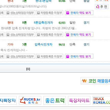
현대
5톤
현대5톤압축
단축
충남
01/06
니다(100만원이실가격이아닙니다)
현대
8톤
8톤압축진개차
일반
경기
02/03
현대8톤 압축 진개차량 입니다.. 차량의 연식은 2002년3월...
기아
5톤
압축식진개차
단축
경기
96/11
압축식 진개차입니다. -
[1]