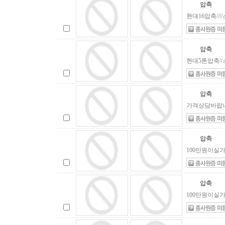
압축
현대16압축///
압축
현대5톤압축//
압축
가격상담바랍니다
압축
100만원이실가격
압축
100만원이실가