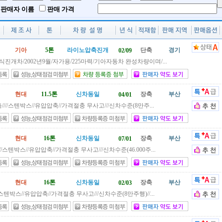
판매자 이름
판매 가격
기아
5톤
라이노압축진개
단축
경기
02/09
진개차/2002년9월/자가용/225마력/기아자동차 완성차량이며/...
현대
11.5톤
신차동일
장축
부산
04/01
////스텐박스//유압압축//가격절충 무사고///신차수준(8만주...
현대
16톤
신차동일
장축
부산
07/01
///스텐박스//유압압축//가격절충 무사고///신차수준(46.000주...
현대
16톤
신차동일
장축
부산
02/03
/스텐박스//유압압축//가격절충 무사고///신차수준(8만주행)//...