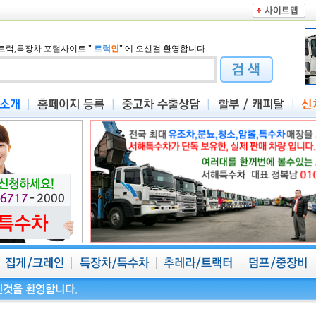
트럭,특장차 포털사이트
"
트럭
인
"
에 오신걸 환영합니다.