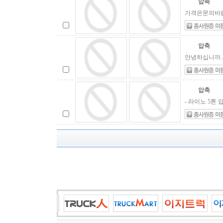
압축
가격은문의바랍
압축
안녕하십니까.. 
압축
- 라이노 5톤 