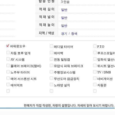
3 인승
일반
일반
일반
경기 /
청색
파워윈도우
레디얼 타이어
P.T.O
자동 호루 덮개
에어백
루프스포일
AV 시스템
전동 틸팅캡
앞좌석 열선
풀에어 브레이크(챔버)
유압식 파워 브레이크
뒤시트 열선
노주부 타이어
주행정보시스템
TV / DMB
에어 서스펜션 시트
무선도어 잠금장치
네비게이션
에어덕트
노래방 설치
자동문