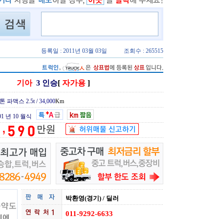
등록일 : 2011년 03월 03일
조회수 : 265515
기아
3 인승
[
자가용
]
5톤 파맥스 2.5t /
34,000
Km
01 년 10 월식
박환영(경기) / 딜러
011-9292-6633