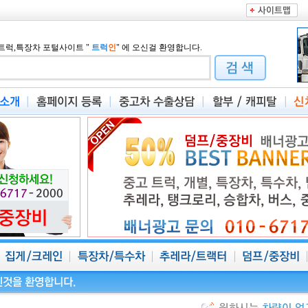
트럭,특장차 포털사이트
"
트럭
인
"
에 오신걸 환영합니다.