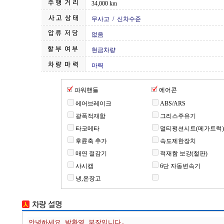
34,000 km
무사고 / 신차수준
없음
현금차량
마력
파워핸들
에어콘
에어브레이크
ABS/ARS
광폭적재함
그리스주유기
타코메타
멀티펑션시트(메가트럭)
후륜축 추가
속도제한장치
매연 절감기
적재함 보강(철판)
샤시캡
6단 자동변속기
냉,온장고