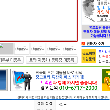
트럭인 
1.
매물 
2. 매
5만 km