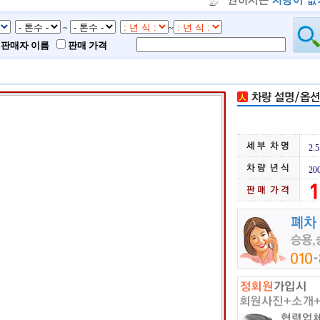
~
~
판매자 이름
판매 가격
2.
20